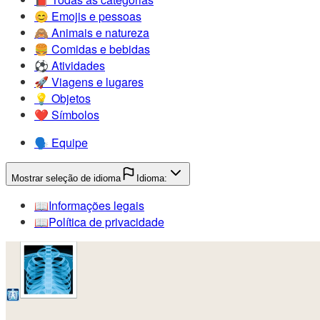
😊️
Emojis e pessoas
🙈️
Animais e natureza
🍔️
Comidas e bebidas
⚽️
Atividades
🚀️
Viagens e lugares
💡️
Objetos
❤️
Símbolos
🗣️
Equipe
Mostrar seleção de idioma
Idioma:
📖️
Informações legais
📖️
Política de privacidade
🩻