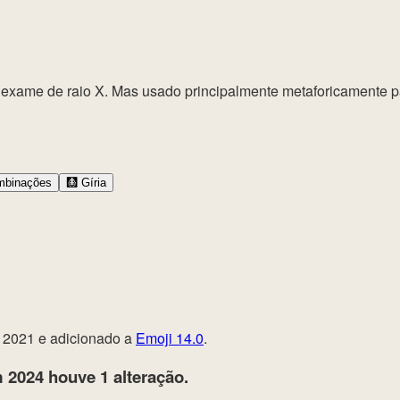
um exame de raio X. Mas usado principalmente metaforicamente 
binações
🩻
Gíria
2021 e adicionado a
Emoji 14.0
.
 2024
houve 1 alteração.