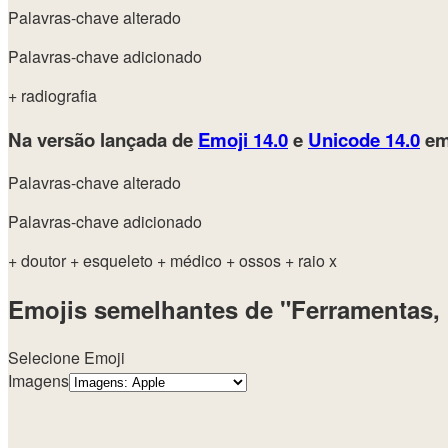
Palavras-chave alterado
Palavras-chave adicionado
+ radiografia
Na versão lançada de
Emoji 14.0
e
Unicode 14.0
em
Palavras-chave alterado
Palavras-chave adicionado
+ doutor
+ esqueleto
+ médico
+ ossos
+ raio x
Emojis semelhantes de "Ferramentas, 
Selecione Emoji
Imagens