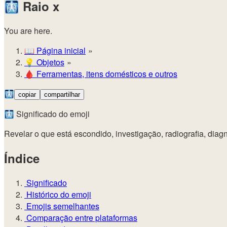
🩻
Raio x
You are here.
📖
Página inicial
💡️
Objetos
🩸
Ferramentas, itens domésticos e outros
🩻
copiar
compartilhar
🩻 Significado do emoji
Revelar o que está escondido, investigação, radiografia, diagn
Índice
Significado
Histórico do emoji
Emojis semelhantes
Comparação entre plataformas