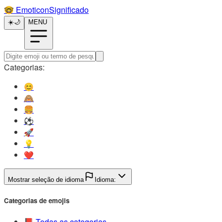
🤓️
EmoticonSignificado
☀️
🌙
MENU
Categorias:
😊️
🙈️
🍔️
⚽️
🚀️
💡️
❤️
Mostrar seleção de idioma
Idioma:
Categorias de emojis
📕️
Todas as categorias