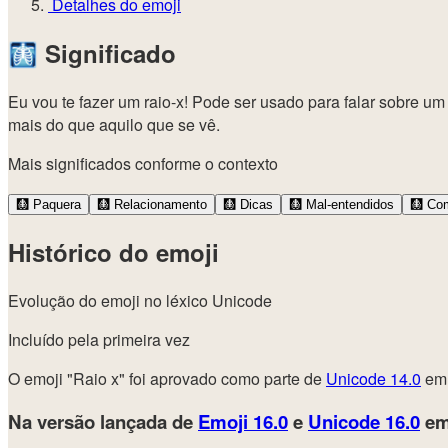
Detalhes do emoji
🩻
Significado
Eu vou te fazer um raio-x! Pode ser usado para falar sobre 
mais do que aquilo que se vê.
Mais significados conforme o contexto
🩻
Paquera
🩻
Relacionamento
🩻
Dicas
🩻
Mal-entendidos
🩻
Com
Histórico do emoji
Evolução do emoji no léxico Unicode
Incluído pela primeira vez
O emoji "Raio x" foi aprovado como parte de
Unicode 14.0
em 
Na versão lançada de
Emoji 16.0
e
Unicode 16.0
em