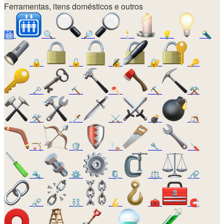
Ferramentas, itens domésticos e outros
🛗
🔍
🔎
🕯️
💡
🔦
🔒
🔓
🔏
🔐
🔑
🗝️
🔨
🪓
⛏️
⚒️
🛠️
🗡️
⚔️
💣
🪃
🏹
🛡️
🪚
🔧
🪛
🔩
⚙️
🗜️
⚖️
🔗
⛓️‍💥
⛓️
🪝
🧰
🧲