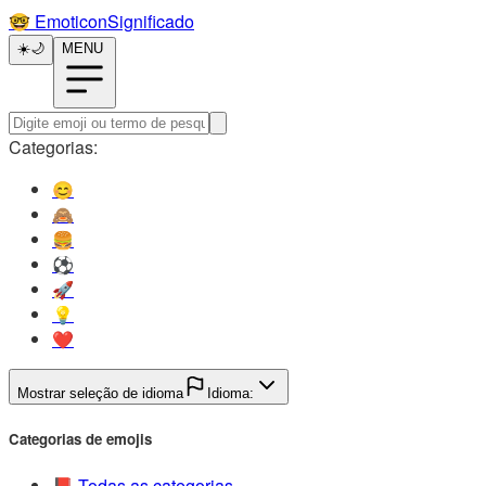
🤓️
EmoticonSignificado
☀️
🌙
MENU
Categorias:
😊️
🙈️
🍔️
⚽️
🚀️
💡️
❤️
Mostrar seleção de idioma
Idioma:
Categorias de emojis
📕️
Todas as categorias