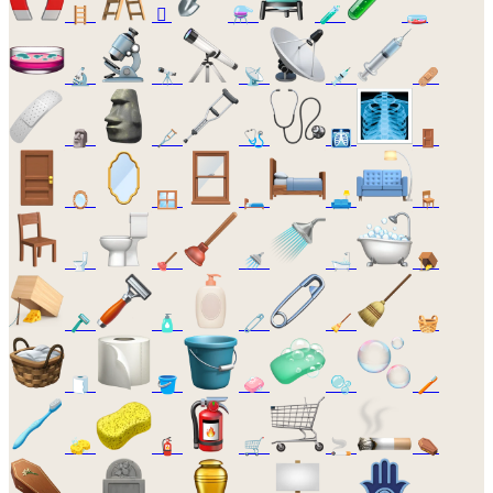
🪜
🪏
⚗️
🧪
🧫
🔬
🔭
📡
💉
🩹
🗿
🩼
🩺
🩻
🚪
🪞
🪟
🛏️
🛋️
🪑
🚽
🪠
🚿
🛁
🪤
🪒
🧴
🧷
🧹
🧺
🧻
🪣
🧼
🫧
🪥
🧽
🧯
🛒
🚬
⚰️