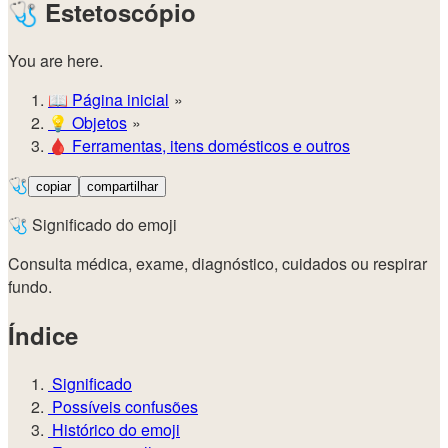
🩺
Estetoscópio
You are here.
📖
Página inicial
💡️
Objetos
🩸
Ferramentas, itens domésticos e outros
🩺
copiar
compartilhar
🩺 Significado do emoji
Consulta médica, exame, diagnóstico, cuidados ou respirar
fundo.
Índice
Significado
Possíveis confusões
Histórico do emoji