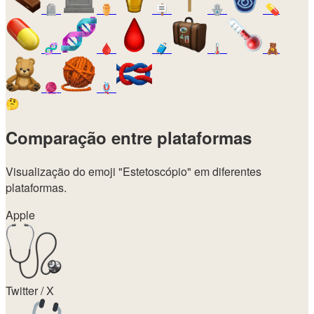
🪦
⚱️
🪧
🪬
💊
🧬
🩸
🧳
🌡️
🧸
🧶
🪢
🤔
Comparação entre plataformas
Visualização do emoji
"Estetoscópio"
em diferentes
plataformas.
Apple
Twitter / X