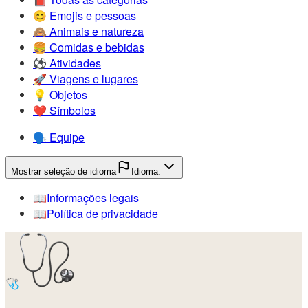
😊️
Emojis e pessoas
🙈️
Animais e natureza
🍔️
Comidas e bebidas
⚽️
Atividades
🚀️
Viagens e lugares
💡️
Objetos
❤️
Símbolos
🗣️
Equipe
Mostrar seleção de idioma
Idioma:
📖️
Informações legais
📖️
Política de privacidade
🩺