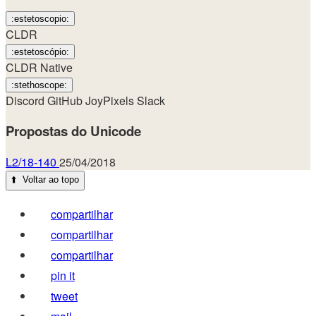
:estetoscopio:
CLDR
:estetoscópio:
CLDR Native
:stethoscope:
Discord
GitHub
JoyPixels
Slack
Propostas do Unicode
L2/18-140
25/04/2018
⬆️
Voltar ao topo
compartilhar
compartilhar
compartilhar
pin it
tweet