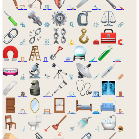
🏹
🛡️
🪚
🔧
🪛
🔩
⚙️
🗜️
⚖️
🔗
⛓️‍💥
⛓️
🪝
🧰
🧲
🪜
🪏
⚗️
🧪
🧫
🔬
🔭
📡
💉
🩹
🗿
🩼
🩺
🩻
🚪
🪞
🪟
🛏️
🛋️
🪑
🚽
🪠
🚿
🛁
🪤