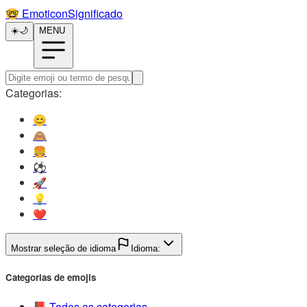
🤓️
EmoticonSignificado
☀️
🌙
MENU
Categorias:
😊️
🙈️
🍔️
⚽️
🚀️
💡️
❤️
Mostrar seleção de idioma
Idioma:
Categorias de emojis
📕️
Todas as categorias