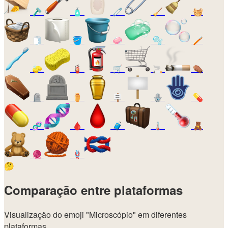
🪒
🧴
🧷
🧹
🧺
🧻
🪣
🧼
🫧
🪥
🧽
🧯
🛒
🚬
⚰️
🪦
⚱️
🪧
🪬
💊
🧬
🩸
🧳
🌡️
🧸
🧶
🪢
🤔
Comparação entre plataformas
Visualização do emoji
"Microscópio"
em diferentes
plataformas.