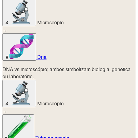
Microscópio
🔬
↔
Dna
🧬
DNA vs microscópio; ambos simbolizam biologia, genética
ou laboratório.
Microscópio
🔬
↔
Tubo de ensaio