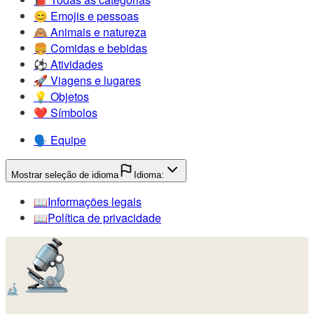
😊️
Emojis e pessoas
🙈️
Animais e natureza
🍔️
Comidas e bebidas
⚽️
Atividades
🚀️
Viagens e lugares
💡️
Objetos
❤️
Símbolos
🗣️
Equipe
Mostrar seleção de idioma
Idioma:
📖️
Informações legais
📖️
Política de privacidade
🔬