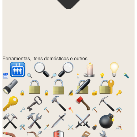
Ferramentas, itens domésticos e outros
🛗
🔍
🔎
🕯️
💡
🔦
🔒
🔓
🔏
🔐
🔑
🗝️
🔨
🪓
⛏️
⚒️
🛠️
🗡️
⚔️
💣
🪃