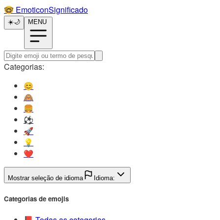
🤓️
EmoticonSignificado
☀️
🌙
MENU
Categorias:
😊️
🙈️
🍔️
⚽️
🚀️
💡️
❤️
Mostrar seleção de idioma
Idioma:
Categorias de emojis
📕️
Todas as categorias