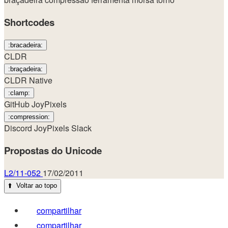
Shortcodes
:bracadeira:
CLDR
:braçadeira:
CLDR Native
:clamp:
GitHub
JoyPixels
:compression:
Discord
JoyPixels
Slack
Propostas do Unicode
L2/11-052
17/02/2011
⬆️
Voltar ao topo
compartilhar
compartilhar