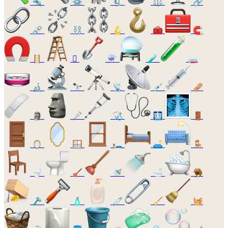
🔩
⚙️
🗜️
⚖️
🔗
⛓️‍💥
⛓️
🪝
🧰
🧲
🪜
🪏
⚗️
🧪
🧫
🔬
🔭
📡
💉
🩹
🗿
🩼
🩺
🩻
🚪
🪞
🪟
🛏️
🛋️
🪑
🚽
🪠
🚿
🛁
🪤
🪒
🧴
🧷
🧹
🧺