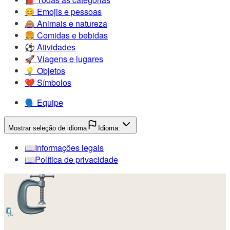
😊️
Emojis e pessoas
🙈️
Animais e natureza
🍔️
Comidas e bebidas
⚽️
Atividades
🚀️
Viagens e lugares
💡️
Objetos
❤️
Símbolos
🗣️
Equipe
Mostrar seleção de idioma
Idioma:
📖️
Informações legais
📖️
Política de privacidade
🗜️