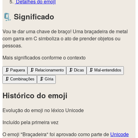
Detalhes do emoji
🗜️
Significado
Vou te dar uma chave de braço! Uma braçadeira de metal
com garra em C simboliza o ato de prender objetos ou
pessoas.
Mais significados conforme o contexto
🗜️
Paquera
🗜️
Relacionamento
🗜️
Dicas
🗜️
Mal-entendidos
🗜️
Combinações
🗜️
Gíria
Histórico do emoji
Evolução do emoji no léxico Unicode
Incluído pela primeira vez
O emoji "Braçadeira" foi aprovado como parte de
Unicode