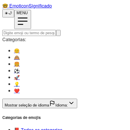
🤓️
EmoticonSignificado
☀️
🌙
MENU
Categorias:
😊️
🙈️
🍔️
⚽️
🚀️
💡️
❤️
Mostrar seleção de idioma
Idioma:
Categorias de emojis
📕️
Todas as categorias