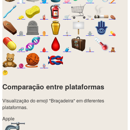
🧻
🪣
🧼
🫧
🪥
🧽
🧯
🛒
🚬
⚰️
🪦
⚱️
🪧
🪬
💊
🧬
🩸
🧳
🌡️
🧸
🧶
🪢
🤔
Comparação entre plataformas
Visualização do emoji
"Braçadeira"
em diferentes
plataformas.
Apple