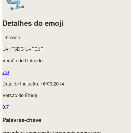
Detalhes do emoji
Unicode
U+1F5DC U+FE0F
Versão do Unicode
7.0
Data de inclusão: 16/06/2014
Versão do Emoji
0.7
Palavras-chave
braçadeira
compressão
ferramenta
morsa
torno