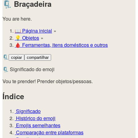
🗜️
Braçadeira
You are here.
📖
Página inicial
💡️
Objetos
🩸
Ferramentas, itens domésticos e outros
🗜️
copiar
compartilhar
🗜️ Significado do emoji
Vou te prender! Prender objetos/pessoas.
Índice
Significado
Histórico do emoji
Emojis semelhantes
Comparação entre plataformas