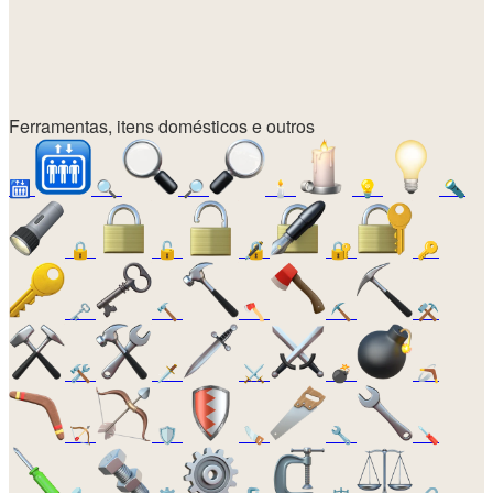
Ferramentas, itens domésticos e outros
🛗
🔍
🔎
🕯️
💡
🔦
🔒
🔓
🔏
🔐
🔑
🗝️
🔨
🪓
⛏️
⚒️
🛠️
🗡️
⚔️
💣
🪃
🏹
🛡️
🪚
🔧
🪛