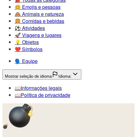
😊️
Emojis e pessoas
🙈️
Animais e natureza
🍔️
Comidas e bebidas
⚽️
Atividades
🚀️
Viagens e lugares
💡️
Objetos
❤️
Símbolos
🗣️
Equipe
Mostrar seleção de idioma
Idioma:
📖️
Informações legais
📖️
Política de privacidade
💣