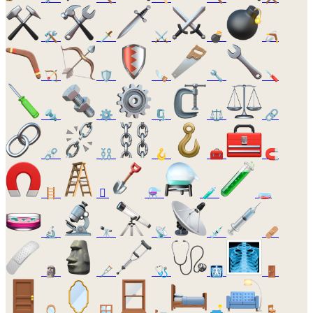
🛠️
🗡️
⚔️
💣
🪃
🏹
🛡️
🪚
🔧
🪛
🔩
⚙️
🗜️
⚖️
🔗
⛓️‍💥
⛓️
🪝
🧰
🧲
🪜
🪏
⚗️
🧪
🧫
🔬
🔭
📡
💉
🩹
🗿
🩼
🩺
🩻
🚪
🪞
🪟
🛏️
🛋️
🪑