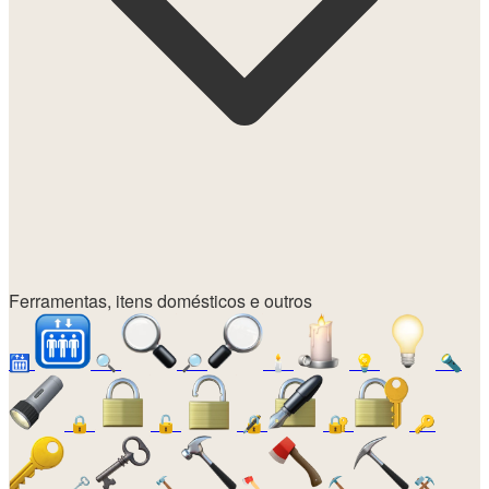
Ferramentas, itens domésticos e outros
🛗
🔍
🔎
🕯️
💡
🔦
🔒
🔓
🔏
🔐
🔑
🗝️
🔨
🪓
⛏️
⚒️