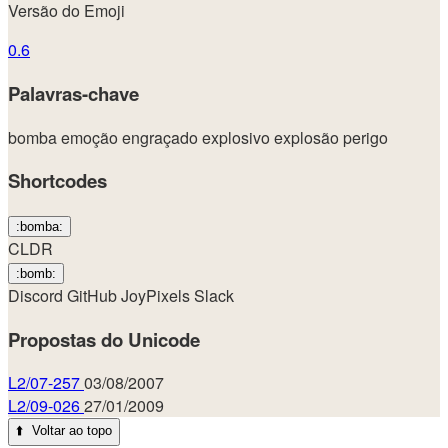
Versão do Emoji
0.6
Palavras-chave
bomba
emoção
engraçado
explosivo
explosão
perigo
Shortcodes
:bomba:
CLDR
:bomb:
Discord
GitHub
JoyPixels
Slack
Propostas do Unicode
L2/07-257
03/08/2007
L2/09-026
27/01/2009
⬆️
Voltar ao topo