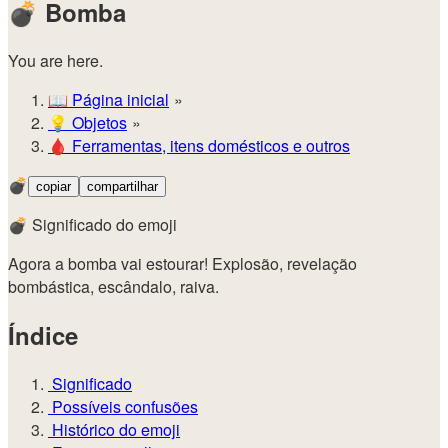
💣
Bomba
You are here.
📖
Página inicial
💡️
Objetos
🩸
Ferramentas, itens domésticos e outros
💣
copiar
compartilhar
💣 Significado do emoji
Agora a bomba vai estourar! Explosão, revelação
bombástica, escândalo, raiva.
Índice
Significado
Possíveis confusões
Histórico do emoji