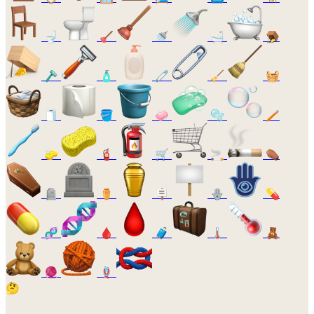
🚽
🪠
🚿
🛁
🪤
🪒
🧴
🧷
🧹
🧺
🧻
🪣
🧼
🫧
🪥
🧽
🧯
🛒
🚬
⚰️
🪦
⚱️
🪧
🪬
💊
🧬
🩸
🧳
🌡️
🧸
🧶
🪢
🤔