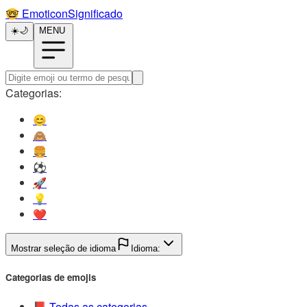
🤓️
EmoticonSignificado
☀️
🌙
MENU
Categorias:
😊️
🙈️
🍔️
⚽️
🚀️
💡️
❤️
Mostrar seleção de idioma
Idioma:
Categorias de emojis
📕️
Todas as categorias