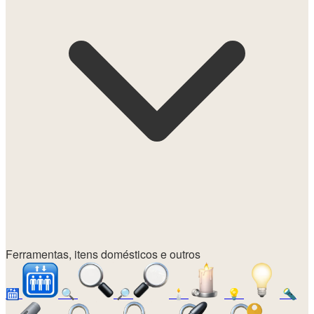
Ferramentas, itens domésticos e outros
🛗
🔍
🔎
🕯️
💡
🔦