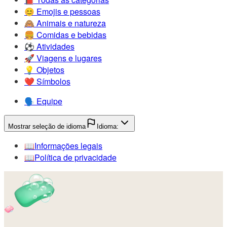
😊️
Emojis e pessoas
🙈️
Animais e natureza
🍔️
Comidas e bebidas
⚽️
Atividades
🚀️
Viagens e lugares
💡️
Objetos
❤️
Símbolos
🗣️
Equipe
Mostrar seleção de idioma
Idioma:
📖️
Informações legais
📖️
Política de privacidade
🧼