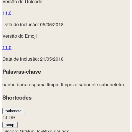
Versão do Unicode
11.0
Data de inclusão: 05/06/2018
Versão do Emoji
11.0
Data de inclusão: 21/05/2018
Palavras-chave
banho
barra
espuma
limpar
limpeza
sabonete
saboneteira
Shortcodes
:sabonete:
CLDR
:soap:
Discord
GitHub
JoyPixels
Slack