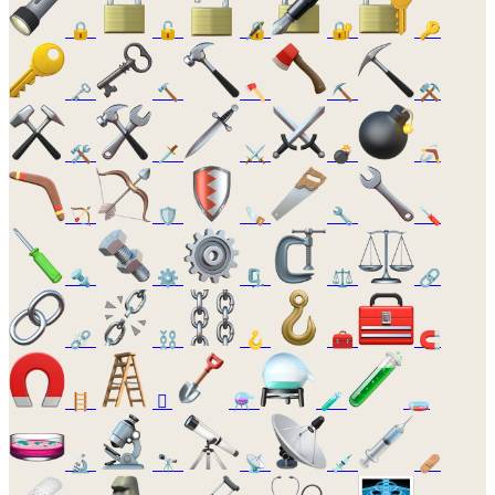
🔒
🔓
🔏
🔐
🔑
🗝️
🔨
🪓
⛏️
⚒️
🛠️
🗡️
⚔️
💣
🪃
🏹
🛡️
🪚
🔧
🪛
🔩
⚙️
🗜️
⚖️
🔗
⛓️‍💥
⛓️
🪝
🧰
🧲
🪜
🪏
⚗️
🧪
🧫
🔬
🔭
📡
💉
🩹