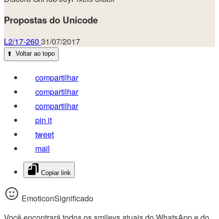
Propostas do Unicode
L2/17-260
31/07/2017
⬆️
Voltar ao topo
compartilhar
compartilhar
compartilhar
pin it
tweet
mail
Copiar link
EmoticonSignificado
Você encontrará todos os smileys atuais do WhatsApp e do