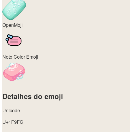
OpenMoji
Noto Color Emoji
Detalhes do emoji
Unicode
U+1F9FC