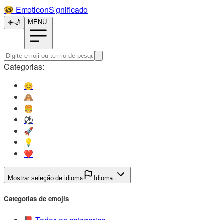
🤓️
EmoticonSignificado
☀️
🌙
MENU
Categorias:
😊️
🙈️
🍔️
⚽️
🚀️
💡️
❤️
Mostrar seleção de idioma
Idioma:
Categorias de emojis
📕️
Todas as categorias