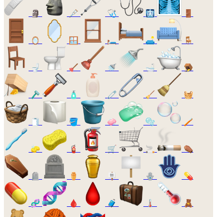
🗿
🩼
🩺
🩻
🚪
🪞
🪟
🛏️
🛋️
🪑
🚽
🪠
🚿
🛁
🪤
🪒
🧴
🧷
🧹
🧺
🧻
🪣
🧼
🫧
🪥
🧽
🧯
🛒
🚬
⚰️
🪦
⚱️
🪧
🪬
💊
🧬
🩸
🧳
🌡️
🧸