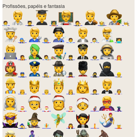
Profissões, papéis e fantasia
🧑‍⚕️
🧑‍🎓
🧑‍🏫
🧑‍⚖️
🧑‍🌾
🧑‍🍳
🧑‍🔧
🧑‍🏭
🧑‍💼
🧑‍🔬
🧑‍💻
🧑‍🎤
🧑‍🎨
🧑‍✈️
🧑‍🚀
🧑‍🚒
👮
🕵️
💂
🥷
👷
🫅
🤴
👸
🤵
👰
🧑‍🎄
🎅
🤶
🦸
🦹
🧙
🧚
🧛
🧜
🧝