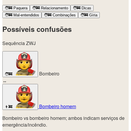
🧑‍🚒
Paquera
🧑‍🚒
Relacionamento
🧑‍🚒
Dicas
🧑‍🚒
Mal-entendidos
🧑‍🚒
Combinações
🧑‍🚒
Gíria
Possíveis confusões
Sequência ZWJ
Bombeiro
🧑‍🚒
↔
Bombeiro homem
👨‍🚒
Bombeiro vs bombeiro homem; ambos indicam serviços de
emergência/incêndio.