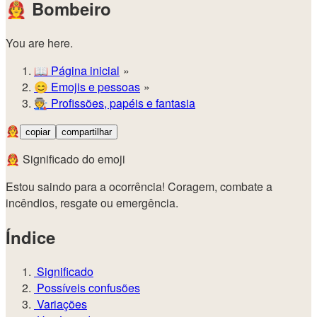
🧑‍🚒
Bombeiro
You are here.
📖
Página inicial
😊️
Emojis e pessoas
🧑‍🏭
Profissões, papéis e fantasia
🧑‍🚒
copiar
compartilhar
🧑‍🚒 Significado do emoji
Estou saindo para a ocorrência! Coragem, combate a
incêndios, resgate ou emergência.
Índice
Significado
Possíveis confusões
Variações