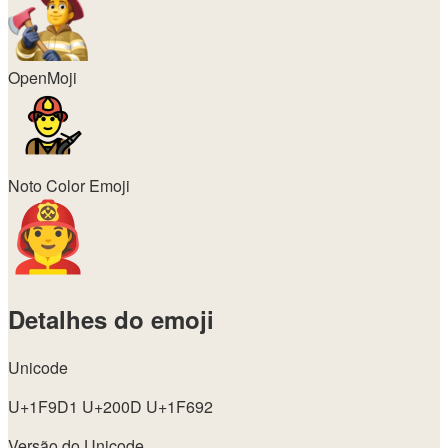
OpenMoji
Noto Color Emoji
Detalhes do emoji
Unicode
U+1F9D1 U+200D U+1F692
Versão do Unicode