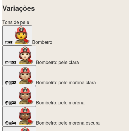
Variações
Tons de pele
Bombeiro
🧑‍🚒
Bombeiro: pele clara
🧑🏻‍🚒
Bombeiro: pele morena clara
🧑🏼‍🚒
Bombeiro: pele morena
🧑🏽‍🚒
Bombeiro: pele morena escura
🧑🏾‍🚒