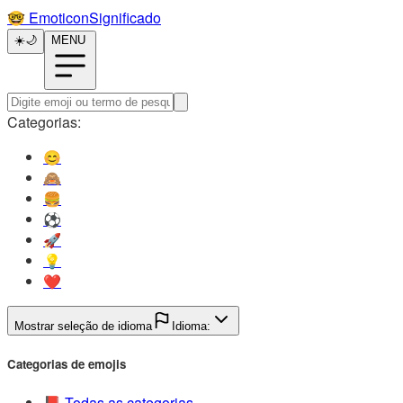
🤓️
EmoticonSignificado
☀️
🌙
MENU
Categorias:
😊️
🙈️
🍔️
⚽️
🚀️
💡️
❤️
Mostrar seleção de idioma
Idioma:
Categorias de emojis
📕️
Todas as categorias