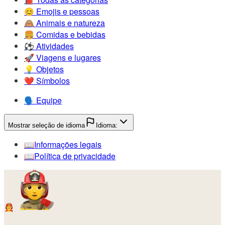
😊️
Emojis e pessoas
🙈️
Animais e natureza
🍔️
Comidas e bebidas
⚽️
Atividades
🚀️
Viagens e lugares
💡️
Objetos
❤️
Símbolos
🗣️
Equipe
Mostrar seleção de idioma
Idioma:
📖️
Informações legais
📖️
Política de privacidade
🧑‍🚒