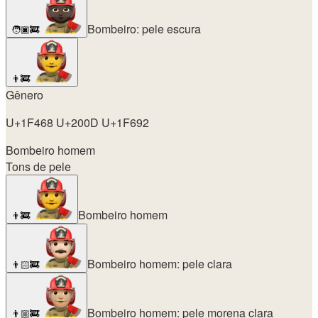
Bombeiro: pele escura
🧑🏿‍🚒
👨‍🚒
Gênero
U+1F468 U+200D U+1F692
Bombeiro homem
Tons de pele
Bombeiro homem
👨‍🚒
Bombeiro homem: pele clara
👨🏻‍🚒
Bombeiro homem: pele morena clara
👨🏼‍🚒