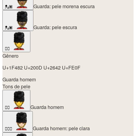
Guarda: pele morena escura
💂🏾
Guarda: pele escura
💂🏿
💂‍♂️
Gênero
U+1F482 U+200D U+2642 U+FE0F
Guarda homem
Tons de pele
Guarda homem
💂‍♂️
Guarda homem: pele clara
💂🏻‍♂️