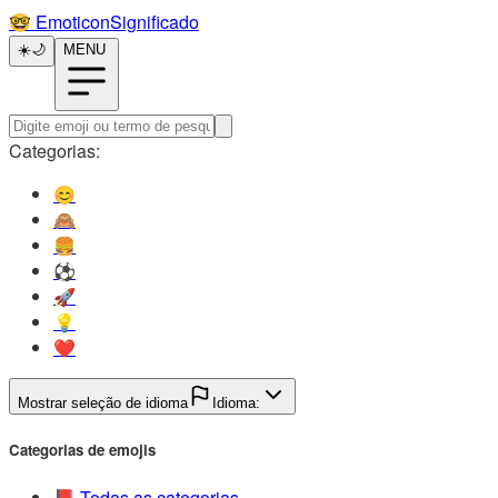
🤓️
EmoticonSignificado
☀️
🌙
MENU
Categorias:
😊️
🙈️
🍔️
⚽️
🚀️
💡️
❤️
Mostrar seleção de idioma
Idioma:
Categorias de emojis
📕️
Todas as categorias