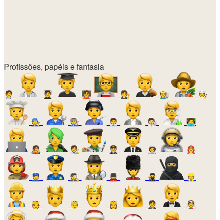
Profissões, papéis e fantasia
🧑‍⚕️
🧑‍🎓
🧑‍🏫
🧑‍⚖️
🧑‍🌾
🧑‍🍳
🧑‍🔧
🧑‍🏭
🧑‍💼
🧑‍🔬
🧑‍💻
🧑‍🎤
🧑‍🎨
🧑‍✈️
🧑‍🚀
🧑‍🚒
👮
🕵️
💂
🥷
👷
🫅
🤴
👸
🤵
👰