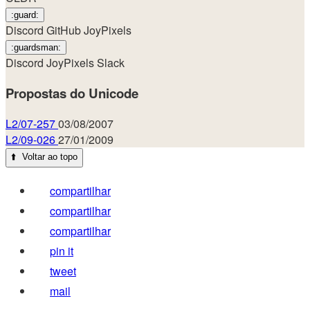
:guard:
Discord
GitHub
JoyPixels
:guardsman:
Discord
JoyPixels
Slack
Propostas do Unicode
L2/07-257
03/08/2007
L2/09-026
27/01/2009
⬆️
Voltar ao topo
compartilhar
compartilhar
compartilhar
pin it
tweet
mail