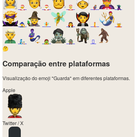
🧑‍🎄
🎅
🤶
🦸
🦹
🧙
🧚
🧛
🧜
🧝
🧞
🧟
🧌
🫈
🤔
Comparação entre plataformas
Visualização do emoji
"Guarda"
em diferentes plataformas.
Apple
Twitter / X