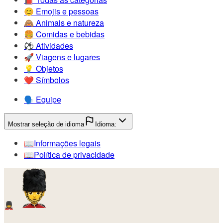
😊️
Emojis e pessoas
🙈️
Animais e natureza
🍔️
Comidas e bebidas
⚽️
Atividades
🚀️
Viagens e lugares
💡️
Objetos
❤️
Símbolos
🗣️
Equipe
Mostrar seleção de idioma
Idioma:
📖️
Informações legais
📖️
Política de privacidade
💂