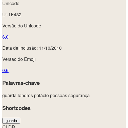
Unicode
U+1F482
Versão do Unicode
6.0
Data de inclusão: 11/10/2010
Versão do Emoji
0.6
Palavras-chave
guarda
londres
palácio
pessoas
segurança
Shortcodes
:guarda:
CLDR