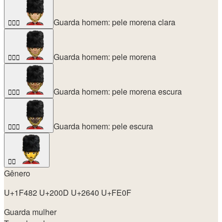
Guarda homem: pele morena clara
💂🏼‍♂️
Guarda homem: pele morena
💂🏽‍♂️
Guarda homem: pele morena escura
💂🏾‍♂️
Guarda homem: pele escura
💂🏿‍♂️
💂‍♀️
Gênero
U+1F482 U+200D U+2640 U+FE0F
Guarda mulher