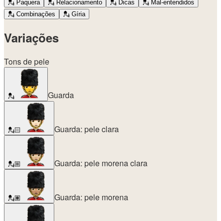
💂
Paquera
💂
Relacionamento
💂
Dicas
💂
Mal-entendidos
💂
Combinações
💂
Gíria
Variações
Tons de pele
Guarda
💂
Guarda: pele clara
💂🏻
Guarda: pele morena clara
💂🏼
Guarda: pele morena
💂🏽