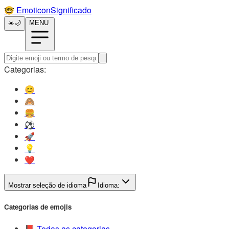
🤓️
EmoticonSignificado
☀️
🌙
MENU
Categorias:
😊️
🙈️
🍔️
⚽️
🚀️
💡️
❤️
Mostrar seleção de idioma
Idioma:
Categorias de emojis
📕️
Todas as categorias