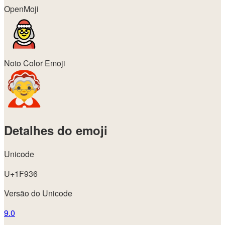
OpenMoji
Noto Color Emoji
Detalhes do emoji
Unicode
U+1F936
Versão do Unicode
9.0