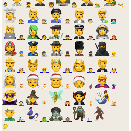
🧑‍⚕️
🧑‍🎓
🧑‍🏫
🧑‍⚖️
🧑‍🌾
🧑‍🍳
🧑‍🔧
🧑‍🏭
🧑‍💼
🧑‍🔬
🧑‍💻
🧑‍🎤
🧑‍🎨
🧑‍✈️
🧑‍🚀
🧑‍🚒
👮
🕵️
💂
🥷
👷
🫅
🤴
👸
🤵
👰
🧑‍🎄
🎅
🤶
🦸
🦹
🧙
🧚
🧛
🧜
🧝
🧞
🧟
🧌
🫈
🤔