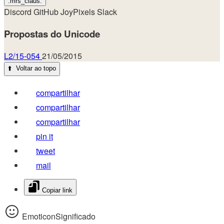
:mrs_claus:
Discord
GitHub
JoyPixels
Slack
Propostas do Unicode
L2/15-054
21/05/2015
⬆️
Voltar ao topo
compartilhar
compartilhar
compartilhar
pin it
tweet
mail
Copiar link
EmoticonSignificado