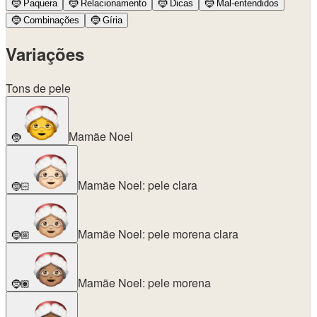
🤶
Paquera
🤶
Relacionamento
🤶
Dicas
🤶
Mal-entendidos
🤶
Combinações
🤶
Gíria
Variações
Tons de pele
Mamãe Noel
🤶
Mamãe Noel: pele clara
🤶🏻
Mamãe Noel: pele morena clara
🤶🏼
Mamãe Noel: pele morena
🤶🏽