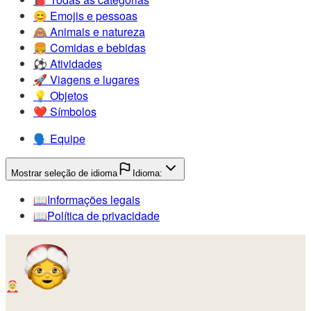
😊️
Emojis e pessoas
🙈️
Animais e natureza
🍔️
Comidas e bebidas
⚽️
Atividades
🚀️
Viagens e lugares
💡️
Objetos
❤️
Símbolos
🗣️
Equipe
Mostrar seleção de idioma
Idioma:
📖️
Informações legais
📖️
Política de privacidade
🤶