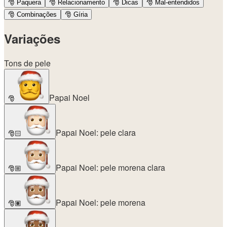
🎅
Paquera
🎅
Relacionamento
🎅
Dicas
🎅
Mal-entendidos
🎅
Combinações
🎅
Gíria
Variações
Tons de pele
Papai Noel
🎅
Papai Noel: pele clara
🎅🏻
Papai Noel: pele morena clara
🎅🏼
Papai Noel: pele morena
🎅🏽