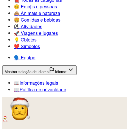
😊️
Emojis e pessoas
🙈️
Animais e natureza
🍔️
Comidas e bebidas
⚽️
Atividades
🚀️
Viagens e lugares
💡️
Objetos
❤️
Símbolos
🗣️
Equipe
Mostrar seleção de idioma
Idioma:
📖️
Informações legais
📖️
Política de privacidade
🎅