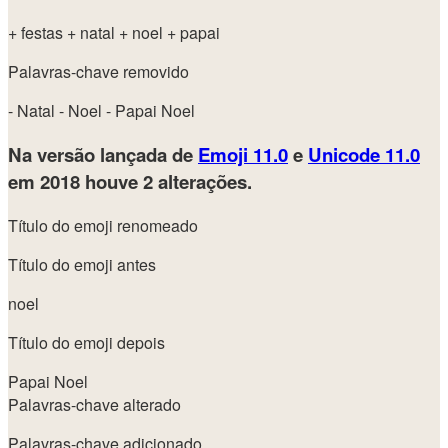
+ festas
+ natal
+ noel
+ papai
Palavras-chave removido
- Natal
- Noel
- Papai Noel
Na versão lançada de
Emoji 11.0
e
Unicode 11.0
em 2018
houve 2 alterações.
Título do emoji renomeado
Título do emoji antes
noel
Título do emoji depois
Papai Noel
Palavras-chave alterado
Palavras-chave adicionado