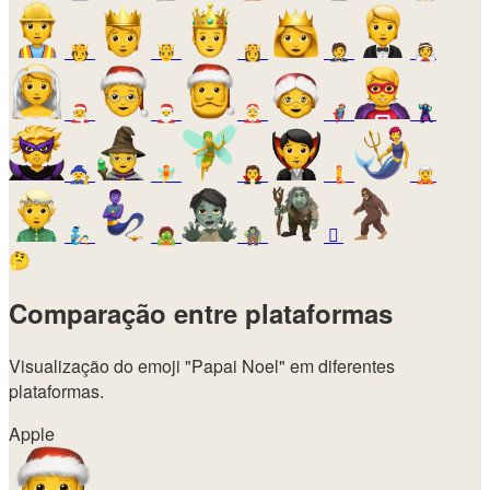
🫅
🤴
👸
🤵
👰
🧑‍🎄
🎅
🤶
🦸
🦹
🧙
🧚
🧛
🧜
🧝
🧞
🧟
🧌
🫈
🤔
Comparação entre plataformas
Visualização do emoji
"Papai Noel"
em diferentes
plataformas.
Apple