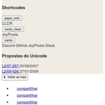
Shortcodes
:papai_noel:
CLDR
:santa_claus:
JoyPixels
:santa:
Discord
GitHub
JoyPixels
Slack
Propostas do Unicode
L2/07-257
03/08/2007
L2/09-026
27/01/2009
⬆️
Voltar ao topo
compartilhar
compartilhar
compartilhar