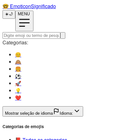
🤓️
EmoticonSignificado
☀️
🌙
MENU
Categorias:
😊️
🙈️
🍔️
⚽️
🚀️
💡️
❤️
Mostrar seleção de idioma
Idioma:
Categorias de emojis
📕️
Todas as categorias