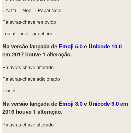
+ Natal
+ Noel
+ Papai Noel
Palavras-chave removido
- natal
- noel
- papai noel
Na versão lançada de
Emoji 5.0
e
Unicode 10.0
em 2017
houve 1 alteração.
Palavras-chave alterado
Palavras-chave adicionado
+ noel
Na versão lançada de
Emoji 3.0
e
Unicode 9.0
em
2016
houve 1 alteração.
Palavras-chave alterado