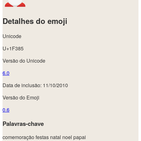
Detalhes do emoji
Unicode
U+1F385
Versão do Unicode
6.0
Data de inclusão: 11/10/2010
Versão do Emoji
0.6
Palavras-chave
comemoração
festas
natal
noel
papai