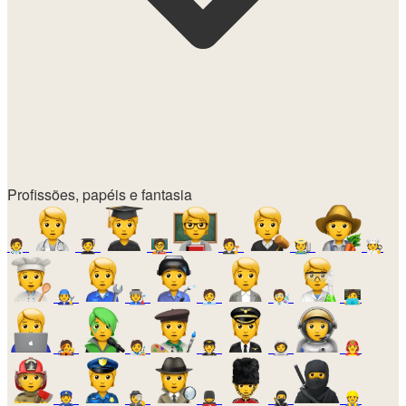
Profissões, papéis e fantasia
🧑‍⚕️
🧑‍🎓
🧑‍🏫
🧑‍⚖️
🧑‍🌾
🧑‍🍳
🧑‍🔧
🧑‍🏭
🧑‍💼
🧑‍🔬
🧑‍💻
🧑‍🎤
🧑‍🎨
🧑‍✈️
🧑‍🚀
🧑‍🚒
👮
🕵️
💂
🥷
👷