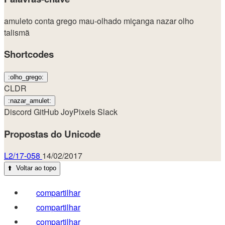
amuleto
conta
grego
mau-olhado
miçanga
nazar
olho
talismã
Shortcodes
:olho_grego:
CLDR
:nazar_amulet:
Discord
GitHub
JoyPixels
Slack
Propostas do Unicode
L2/17-058
14/02/2017
⬆️
Voltar ao topo
compartilhar
compartilhar
compartilhar