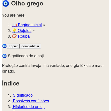
🧿
Olho grego
You are here.
📖
Página inicial
💡️
Objetos
📿
Roupa
🧿
copiar
compartilhar
🧿 Significado do emoji
Proteção contra inveja, má vontade, energia tóxica e mau-
olhado.
Índice
Significado
Possíveis confusões
Histórico do emoji