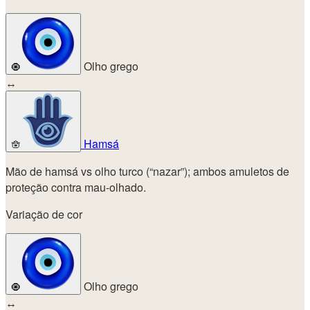
Olho grego
🧿
↔
Hamsá
🪬
Mão de hamsá vs olho turco (“nazar”); ambos amuletos de
proteção contra mau-olhado.
Variação de cor
Olho grego
🧿
↔