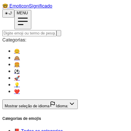
🤓️
EmoticonSignificado
☀️
🌙
MENU
Categorias:
😊️
🙈️
🍔️
⚽️
🚀️
💡️
❤️
Mostrar seleção de idioma
Idioma:
Categorias de emojis
📕️
Todas as categorias