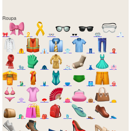
Roupa
🎀
🎗️
👓
🕶️
🥽
🥼
🦺
👔
👕
👖
🧣
🧤
🧥
🧦
👗
👘
🥻
🩱
🩲
🩳
👙
👚
🪭
👛
👜
👝
🛍️
🎒
🩴
👞
👟