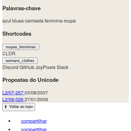
Palavras-chave
azul
blusa
camiseta
feminina
roupa
Shortcodes
:roupas_femininas:
CLDR
:womans_clothes:
Discord
GitHub
JoyPixels
Slack
Propostas do Unicode
L2/07-257
03/08/2007
L2/09-026
27/01/2009
⬆️
Voltar ao topo
compartilhar
compartilhar