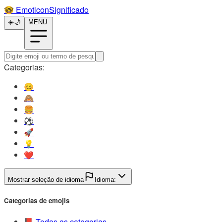
🤓️
EmoticonSignificado
☀️
🌙
MENU
Categorias:
😊️
🙈️
🍔️
⚽️
🚀️
💡️
❤️
Mostrar seleção de idioma
Idioma:
Categorias de emojis
📕️
Todas as categorias