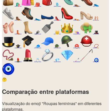
🛍️
🎒
🩴
👞
👟
🥾
🥿
👠
👡
🩰
👢
🪮
👑
👒
🎩
🎓
🧢
🪖
⛑️
📿
💄
💍
💎
🦯
🧿
🤔
Comparação entre plataformas
Visualização do emoji
"Roupas femininas"
em diferentes
plataformas.