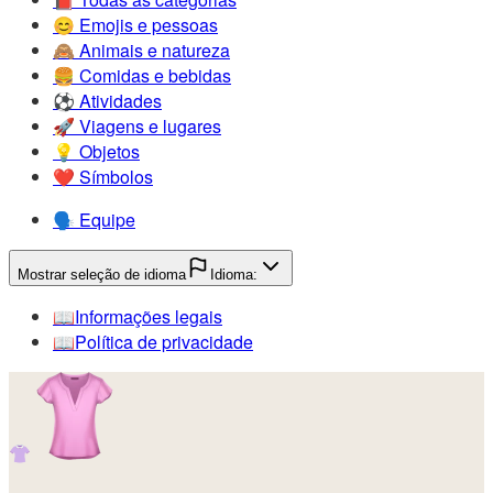
😊️
Emojis e pessoas
🙈️
Animais e natureza
🍔️
Comidas e bebidas
⚽️
Atividades
🚀️
Viagens e lugares
💡️
Objetos
❤️
Símbolos
🗣️
Equipe
Mostrar seleção de idioma
Idioma:
📖️
Informações legais
📖️
Política de privacidade
👚