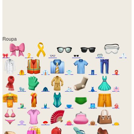
Roupa
🎀
🎗️
👓
🕶️
🥽
🥼
🦺
👔
👕
👖
🧣
🧤
🧥
🧦
👗
👘
🥻
🩱
🩲
🩳
👙
👚
🪭
👛
👜
👝