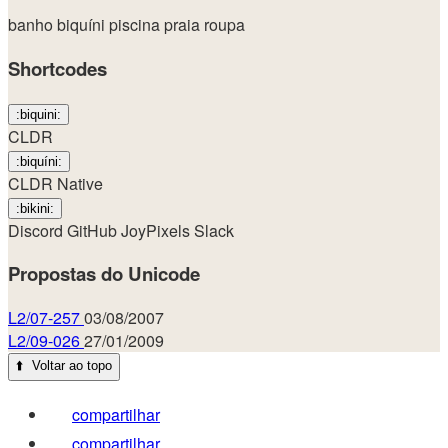
banho
biquíni
piscina
praia
roupa
Shortcodes
:biquini:
CLDR
:biquíni:
CLDR Native
:bikini:
Discord
GitHub
JoyPixels
Slack
Propostas do Unicode
L2/07-257
03/08/2007
L2/09-026
27/01/2009
⬆️
Voltar ao topo
compartilhar
compartilhar