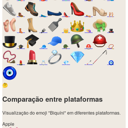
🥾
🥿
👠
👡
🩰
👢
🪮
👑
👒
🎩
🎓
🧢
🪖
⛑️
📿
💄
💍
💎
🦯
🧿
🤔
Comparação entre plataformas
Visualização do emoji
"Biquíni"
em diferentes plataformas.
Apple