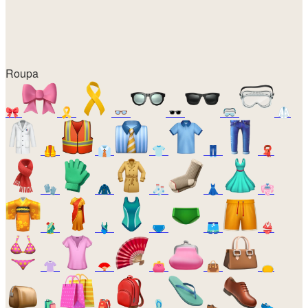
Roupa
🎀
🎗️
👓
🕶️
🥽
🥼
🦺
👔
👕
👖
🧣
🧤
🧥
🧦
👗
👘
🥻
🩱
🩲
🩳
👙
👚
🪭
👛
👜
👝
🛍️
🎒
🩴
👞
👟