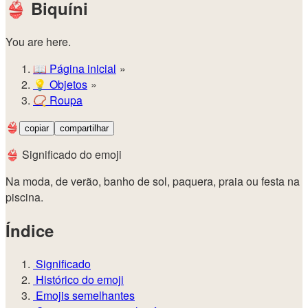
👙
Biquíni
You are here.
📖
Página inicial
💡️
Objetos
📿
Roupa
👙
copiar
compartilhar
👙 Significado do emoji
Na moda, de verão, banho de sol, paquera, praia ou festa na
piscina.
Índice
Significado
Histórico do emoji
Emojis semelhantes