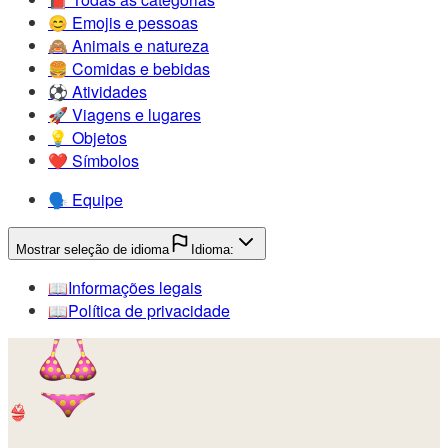
😊️
Emojis e pessoas
🙈️
Animais e natureza
🍔️
Comidas e bebidas
⚽️
Atividades
🚀️
Viagens e lugares
💡️
Objetos
❤️
Símbolos
🗣️
Equipe
Mostrar seleção de idioma
Idioma:
📖️
Informações legais
📖️
Política de privacidade
👙