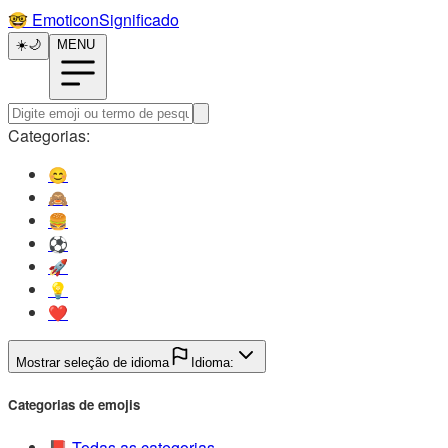
🤓️
EmoticonSignificado
☀️
🌙
MENU
Categorias:
😊️
🙈️
🍔️
⚽️
🚀️
💡️
❤️
Mostrar seleção de idioma
Idioma:
Categorias de emojis
📕️
Todas as categorias