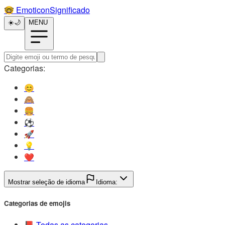
🤓️
EmoticonSignificado
☀️
🌙
MENU
Categorias:
😊️
🙈️
🍔️
⚽️
🚀️
💡️
❤️
Mostrar seleção de idioma
Idioma:
Categorias de emojis
📕️
Todas as categorias