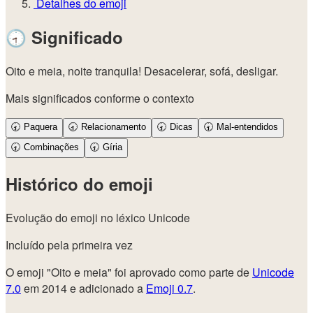
Detalhes do emoji
🕣
Significado
Oito e meia, noite tranquila! Desacelerar, sofá, desligar.
Mais significados conforme o contexto
🕣
Paquera
🕣
Relacionamento
🕣
Dicas
🕣
Mal-entendidos
🕣
Combinações
🕣
Gíria
Histórico do emoji
Evolução do emoji no léxico Unicode
Incluído pela primeira vez
O emoji "Oito e meia" foi aprovado como parte de
Unicode
7.0
em 2014 e adicionado a
Emoji 0.7
.