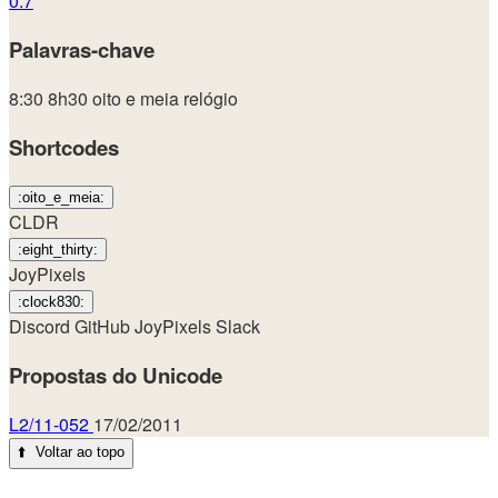
0.7
Palavras-chave
8:30
8h30
oito e meia
relógio
Shortcodes
:oito_e_meia:
CLDR
:eight_thirty:
JoyPixels
:clock830:
Discord
GitHub
JoyPixels
Slack
Propostas do Unicode
L2/11-052
17/02/2011
⬆️
Voltar ao topo