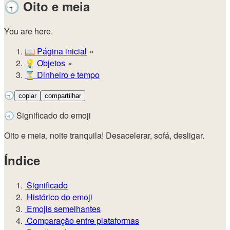
🕣
Oito e meia
You are here.
📖
Página inicial
💡️
Objetos
⏳
Dinheiro e tempo
🕣
copiar
compartilhar
🕣 Significado do emoji
Oito e meia, noite tranquila! Desacelerar, sofá, desligar.
Índice
Significado
Histórico do emoji
Emojis semelhantes
Comparação entre plataformas