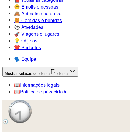
😊️
Emojis e pessoas
🙈️
Animais e natureza
🍔️
Comidas e bebidas
⚽️
Atividades
🚀️
Viagens e lugares
💡️
Objetos
❤️
Símbolos
🗣️
Equipe
Mostrar seleção de idioma
Idioma:
📖️
Informações legais
📖️
Política de privacidade
🕣