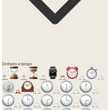
Dinheiro e tempo
⌛
⏳
⌚
⏰
⏱️
⏲️
🕰️
🕛
🕧
🕐
🕜
🕑
🕝
🕒
🕞
🕓