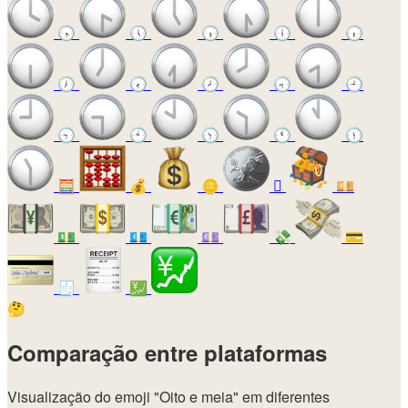
🕟
🕔
🕠
🕕
🕡
🕖
🕢
🕗
🕣
🕘
🕤
🕙
🕥
🕚
🕦
🧮
💰
🪙
🪎
💴
💵
💶
💷
💸
💳
🧾
💹
🤔
Comparação entre plataformas
Visualização do emoji
"Oito e meia"
em diferentes