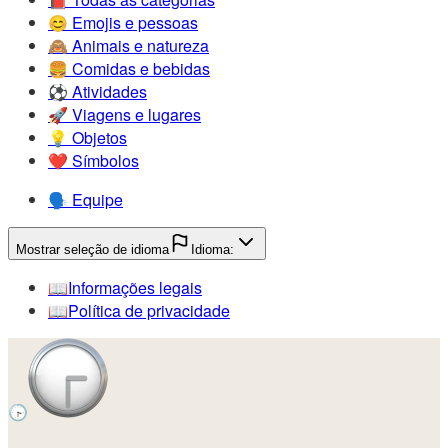
😊️
Emojis e pessoas
🙈️
Animais e natureza
🍔️
Comidas e bebidas
⚽️
Atividades
🚀️
Viagens e lugares
💡️
Objetos
❤️
Símbolos
🗣️
Equipe
Mostrar seleção de idioma
Idioma:
📖️
Informações legais
📖️
Política de privacidade
🕞