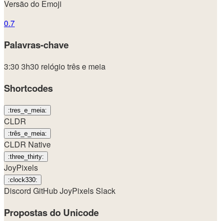
Versão do Emoji
0.7
Palavras-chave
3:30
3h30
relógio
três e meia
Shortcodes
:tres_e_meia:
CLDR
:três_e_meia:
CLDR Native
:three_thirty:
JoyPixels
:clock330:
Discord
GitHub
JoyPixels
Slack
Propostas do Unicode