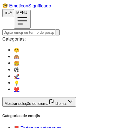
🤓️
EmoticonSignificado
☀️
🌙
MENU
Categorias:
😊️
🙈️
🍔️
⚽️
🚀️
💡️
❤️
Mostrar seleção de idioma
Idioma:
Categorias de emojis
📕️
Todas as categorias