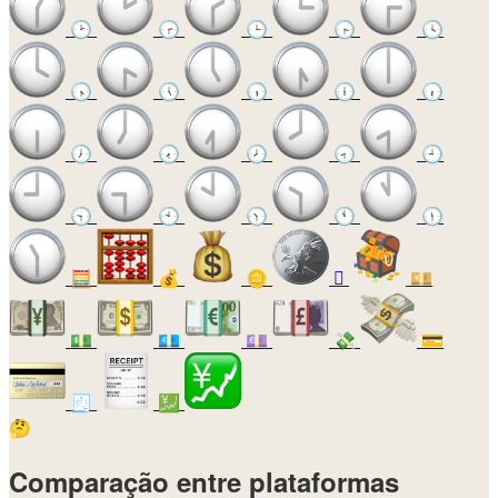
🕑
🕝
🕒
🕞
🕓
🕟
🕔
🕠
🕕
🕡
🕖
🕢
🕗
🕣
🕘
🕤
🕙
🕥
🕚
🕦
🧮
💰
🪙
🪎
💴
💵
💶
💷
💸
💳
🧾
💹
🤔
Comparação entre plataformas