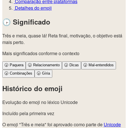
Comparação entre plataformas
Detalhes do emoji
🕞
Significado
Três e meia, quase lá! Reta final, motivação, o objetivo está
mais perto.
Mais significados conforme o contexto
🕞
Paquera
🕞
Relacionamento
🕞
Dicas
🕞
Mal-entendidos
🕞
Combinações
🕞
Gíria
Histórico do emoji
Evolução do emoji no léxico Unicode
Incluído pela primeira vez
O emoji "Três e meia" foi aprovado como parte de
Unicode