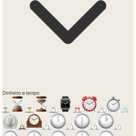
Dinheiro e tempo
⌛
⏳
⌚
⏰
⏱️
⏲️
🕰️
🕛
🕧
🕐
🕜