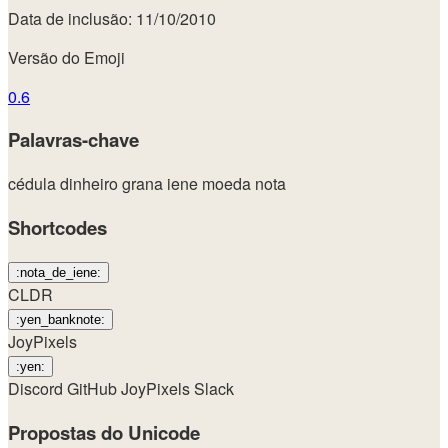
Data de inclusão: 11/10/2010
Versão do Emoji
0.6
Palavras-chave
cédula
dinheiro
grana
iene
moeda
nota
Shortcodes
:nota_de_iene:
CLDR
:yen_banknote:
JoyPixels
:yen:
Discord
GitHub
JoyPixels
Slack
Propostas do Unicode