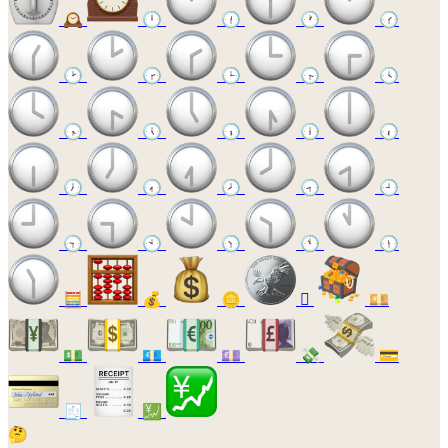
🕰️
🕛
🕧
🕐
🕜
🕑
🕝
🕒
🕞
🕓
🕟
🕔
🕠
🕕
🕡
🕖
🕢
🕗
🕣
🕘
🕤
🕙
🕥
🕚
🕦
🧮
💰
🪙
🪎
💴
💵
💶
💷
💸
💳
🧾
💹
🤔