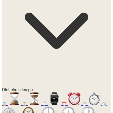
Dinheiro e tempo
⌛
⏳
⌚
⏰
⏱️
⏲️