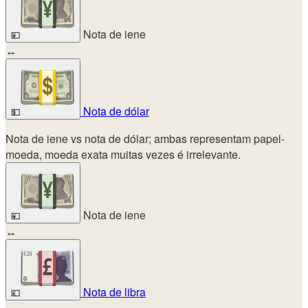
Nota de iene
💴
↔
Nota de dólar
💵
Nota de iene vs nota de dólar; ambas representam papel-
moeda, moeda exata muitas vezes é irrelevante.
Nota de iene
💴
↔
Nota de libra
💷