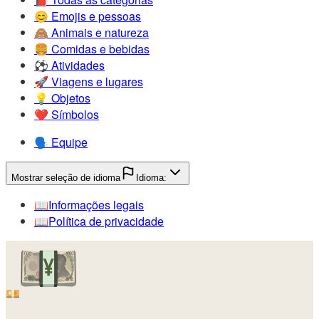
😊️
Emojis e pessoas
🙈️
Animais e natureza
🍔️
Comidas e bebidas
⚽️
Atividades
🚀️
Viagens e lugares
💡️
Objetos
❤️
Símbolos
🗣️
Equipe
Mostrar seleção de idioma
Idioma:
📖️
Informações legais
📖️
Política de privacidade
💴