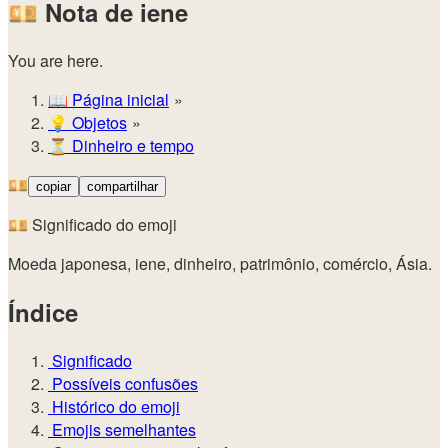
💴
Nota de iene
You are here.
📖
Página inicial
💡️
Objetos
⏳
Dinheiro e tempo
💴
copiar
compartilhar
💴 Significado do emoji
Moeda japonesa, iene, dinheiro, patrimônio, comércio, Ásia.
Índice
Significado
Possíveis confusões
Histórico do emoji
Emojis semelhantes