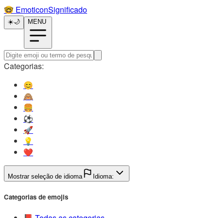
🤓️
EmoticonSignificado
☀️
🌙
MENU
Categorias:
😊️
🙈️
🍔️
⚽️
🚀️
💡️
❤️
Mostrar seleção de idioma
Idioma:
Categorias de emojis
📕️
Todas as categorias