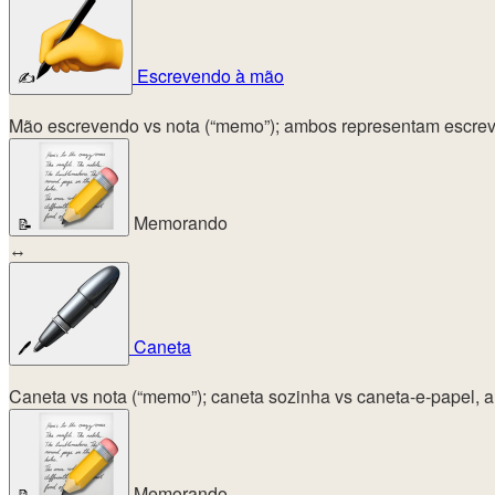
Escrevendo à mão
✍️
Mão escrevendo vs nota (“memo”); ambos representam escreve
Memorando
📝
↔
Caneta
🖊️
Caneta vs nota (“memo”); caneta sozinha vs caneta-e-papel, 
Memorando