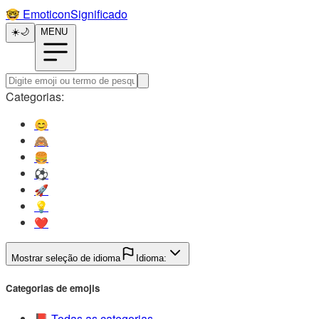
🤓️
EmoticonSignificado
☀️
🌙
MENU
Categorias:
😊️
🙈️
🍔️
⚽️
🚀️
💡️
❤️
Mostrar seleção de idioma
Idioma:
Categorias de emojis
📕️
Todas as categorias