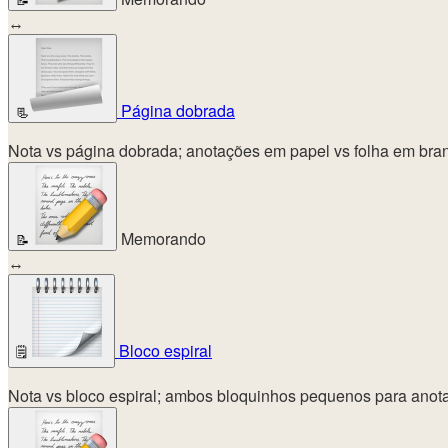
📝
↔
Página dobrada
📃
Nota vs página dobrada; anotações em papel vs folha em bra
Memorando
📝
↔
Bloco espiral
🗒️
Nota vs bloco espiral; ambos bloquinhos pequenos para anotaç