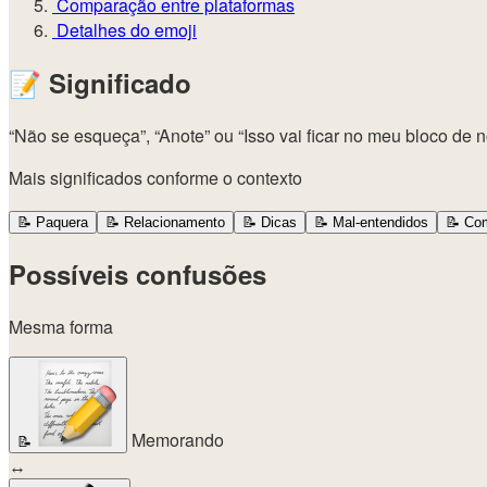
Comparação entre plataformas
Detalhes do emoji
📝
Significado
“Não se esqueça”, “Anote” ou “Isso vai ficar no meu bloco d
Mais significados conforme o contexto
📝
Paquera
📝
Relacionamento
📝
Dicas
📝
Mal-entendidos
📝
Com
Possíveis confusões
Mesma forma
Memorando
📝
↔