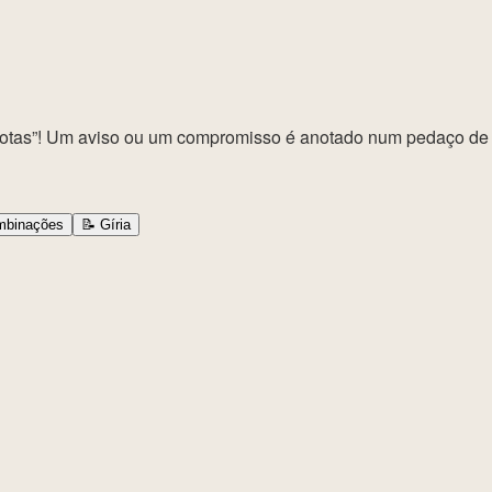
e notas”! Um aviso ou um compromisso é anotado num pedaço de 
binações
📝
Gíria