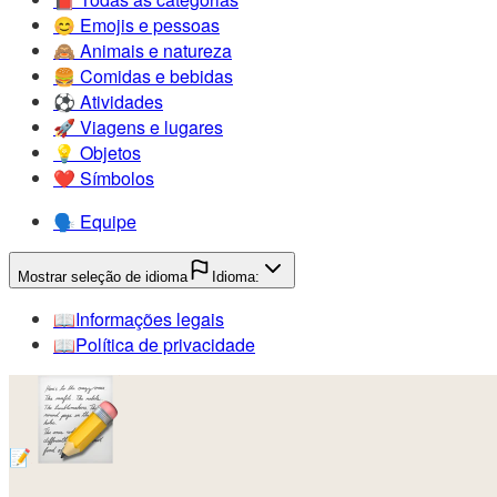
😊️
Emojis e pessoas
🙈️
Animais e natureza
🍔️
Comidas e bebidas
⚽️
Atividades
🚀️
Viagens e lugares
💡️
Objetos
❤️
Símbolos
🗣️
Equipe
Mostrar seleção de idioma
Idioma:
📖️
Informações legais
📖️
Política de privacidade
📝