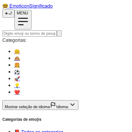
🤓️
EmoticonSignificado
☀️
🌙
MENU
Categorias:
😊️
🙈️
🍔️
⚽️
🚀️
💡️
❤️
Mostrar seleção de idioma
Idioma:
Categorias de emojis
📕️
Todas as categorias