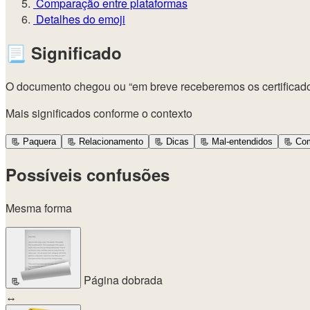
Comparação entre plataformas
Detalhes do emoji
📃
Significado
O documento chegou ou “em breve receberemos os certificados”
Mais significados conforme o contexto
📃
Paquera
📃
Relacionamento
📃
Dicas
📃
Mal-entendidos
📃
Com
Possíveis confusões
Mesma forma
Página dobrada
📃
↔