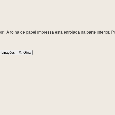
! A folha de papel impressa está enrolada na parte inferior. P
binações
📃
Gíria