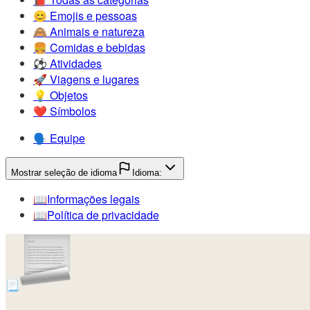
😊️
Emojis e pessoas
🙈️
Animais e natureza
🍔️
Comidas e bebidas
⚽️
Atividades
🚀️
Viagens e lugares
💡️
Objetos
❤️
Símbolos
🗣️
Equipe
Mostrar seleção de idioma
Idioma:
📖️
Informações legais
📖️
Política de privacidade
📃