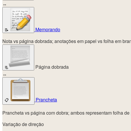
↔
Memorando
📝
Nota vs página dobrada; anotações em papel vs folha em bra
Página dobrada
📃
↔
Prancheta
📋
Prancheta vs página com dobra; ambos representam folha de p
Variação de direção