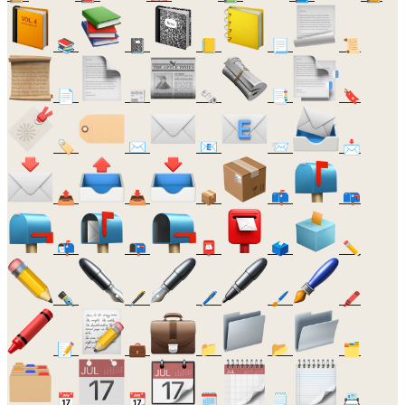
📚
📓
📒
📃
📜
📄
📰
🗞️
📑
🔖
🏷️
✉️
📧
📨
📩
📤
📥
📦
📫
📪
📬
📭
📮
🗳️
✏️
✒️
🖋️
🖊️
🖌️
🖍️
📝
💼
📁
📂
🗂️
📅
📆
🗓️
🗒️
📇