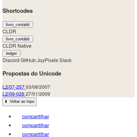
Shortcodes
:livro_contabil:
CLDR
:livro_contábil:
CLDR Native
:ledger:
Discord
GitHub
JoyPixels
Slack
Propostas do Unicode
L2/07-257
03/08/2007
L2/09-026
27/01/2009
⬆️
Voltar ao topo
compartilhar
compartilhar
compartilhar