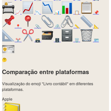
📈
📉
📊
📋
📌
📍
📎
🖇️
📏
📐
✂️
🗃️
🗄️
🗑️
🪪
🤔
Comparação entre plataformas
Visualização do emoji
"Livro contábil"
em diferentes
plataformas.
Apple