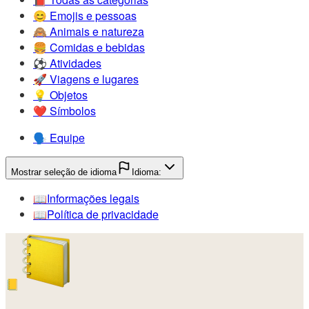
😊️
Emojis e pessoas
🙈️
Animais e natureza
🍔️
Comidas e bebidas
⚽️
Atividades
🚀️
Viagens e lugares
💡️
Objetos
❤️
Símbolos
🗣️
Equipe
Mostrar seleção de idioma
Idioma:
📖️
Informações legais
📖️
Política de privacidade
📒