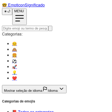
🤓️
EmoticonSignificado
☀️
🌙
MENU
Categorias:
😊️
🙈️
🍔️
⚽️
🚀️
💡️
❤️
Mostrar seleção de idioma
Idioma:
Categorias de emojis
📕️
Todas as categorias