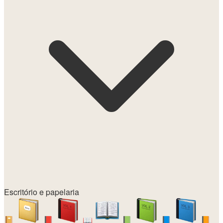
Escritório e papelaria
📔
📕
📖
📗
📘
📙