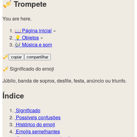
🎺
Trompete
You are here.
📖
Página inicial
💡️
Objetos
🎶
Música e som
🎺
copiar
compartilhar
🎺 Significado do emoji
Júbilo, banda de sopros, desfile, festa, anúncio ou triunfo.
Índice
Significado
Possíveis confusões
Histórico do emoji
Emojis semelhantes