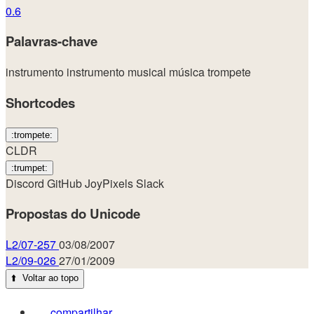
0.6
Palavras-chave
instrumento
instrumento musical
música
trompete
Shortcodes
:trompete:
CLDR
:trumpet:
Discord
GitHub
JoyPixels
Slack
Propostas do Unicode
L2/07-257
03/08/2007
L2/09-026
27/01/2009
⬆️
Voltar ao topo
compartilhar