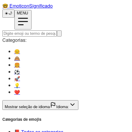
🤓️
EmoticonSignificado
☀️
🌙
MENU
Categorias:
😊️
🙈️
🍔️
⚽️
🚀️
💡️
❤️
Mostrar seleção de idioma
Idioma:
Categorias de emojis
📕️
Todas as categorias