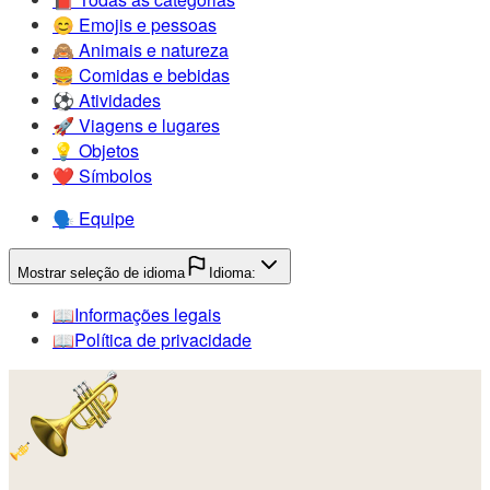
😊️
Emojis e pessoas
🙈️
Animais e natureza
🍔️
Comidas e bebidas
⚽️
Atividades
🚀️
Viagens e lugares
💡️
Objetos
❤️
Símbolos
🗣️
Equipe
Mostrar seleção de idioma
Idioma:
📖️
Informações legais
📖️
Política de privacidade
🎺