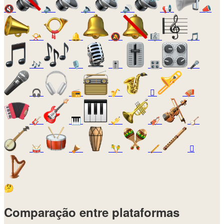
🔇
🔈
🔉
🔊
📢
📣
📯
🔔
🔕
🎼
🎵
🎶
🎙️
🎚️
🎛️
🎤
🎧
📻
🎷
🪊
🪗
🎸
🎹
🎺
🎻
🪕
🥁
🪘
🪇
🪈
🪉
🤔
Comparação entre plataformas