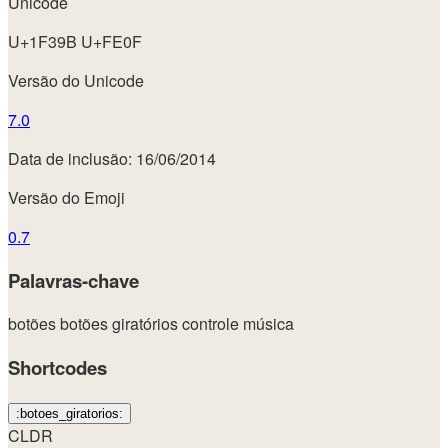
Unicode
U+1F39B U+FE0F
Versão do Unicode
7.0
Data de inclusão: 16/06/2014
Versão do Emoji
0.7
Palavras-chave
botões
botões giratórios
controle
música
Shortcodes
:botoes_giratorios:
CLDR