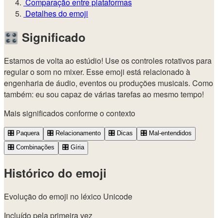
Comparação entre plataformas
Detalhes do emoji
🎛️
Significado
Estamos de volta ao estúdio! Use os controles rotativos para
regular o som no mixer. Esse emoji está relacionado à
engenharia de áudio, eventos ou produções musicais. Como
também: eu sou capaz de várias tarefas ao mesmo tempo!
Mais significados conforme o contexto
🎛️
Paquera
🎛️
Relacionamento
🎛️
Dicas
🎛️
Mal-entendidos
🎛️
Combinações
🎛️
Gíria
Histórico do emoji
Evolução do emoji no léxico Unicode
Incluído pela primeira vez