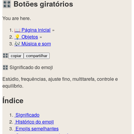
🎛️
Botões giratórios
You are here.
📖
Página inicial
💡️
Objetos
🎶
Música e som
🎛️
copiar
compartilhar
🎛️ Significado do emoji
Estúdio, frequências, ajuste fino, multitarefa, controle e
equilíbrio.
Índice
Significado
Histórico do emoji
Emojis semelhantes