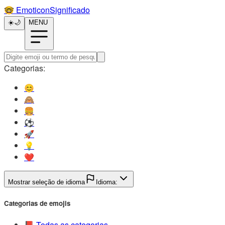
🤓️
EmoticonSignificado
☀️
🌙
MENU
Categorias:
😊️
🙈️
🍔️
⚽️
🚀️
💡️
❤️
Mostrar seleção de idioma
Idioma:
Categorias de emojis
📕️
Todas as categorias