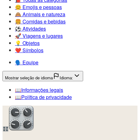
😊️
Emojis e pessoas
🙈️
Animais e natureza
🍔️
Comidas e bebidas
⚽️
Atividades
🚀️
Viagens e lugares
💡️
Objetos
❤️
Símbolos
🗣️
Equipe
Mostrar seleção de idioma
Idioma:
📖️
Informações legais
📖️
Política de privacidade
🎛️