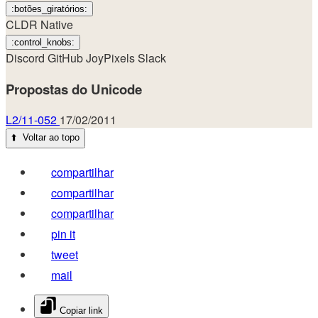
:botões_giratórios:
CLDR Native
:control_knobs:
Discord
GitHub
JoyPixels
Slack
Propostas do Unicode
L2/11-052
17/02/2011
⬆️
Voltar ao topo
compartilhar
compartilhar
compartilhar
pin it
tweet
mail
Copiar link