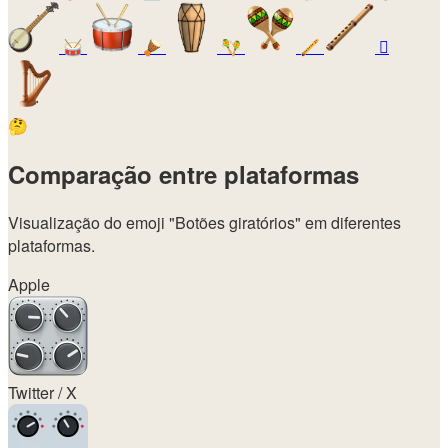
🥁
🪘
🪇
🪈
🪉
🤔
Comparação entre plataformas
Visualização do emoji
"Botões giratórios"
em diferentes
plataformas.
Apple
Twitter / X