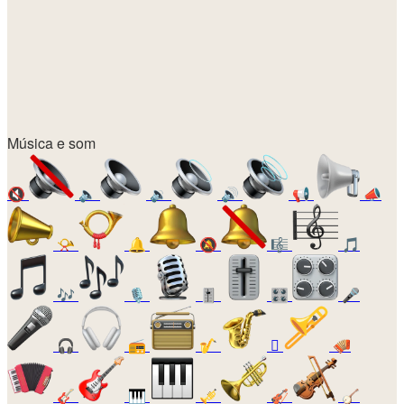
Música e som
🔇
🔈
🔉
🔊
📢
📣
📯
🔔
🔕
🎼
🎵
🎶
🎙️
🎚️
🎛️
🎤
🎧
📻
🎷
🪊
🪗
🎸
🎹
🎺
🎻
🪕