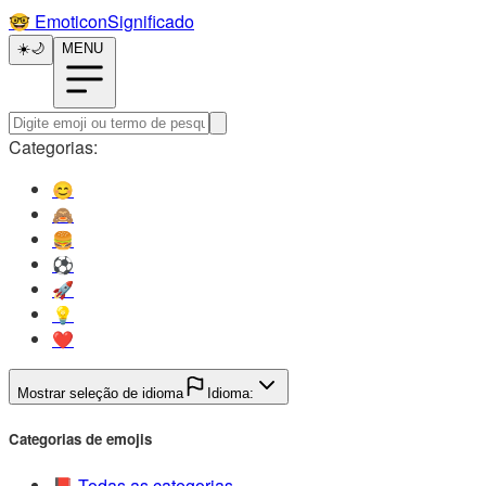
🤓️
EmoticonSignificado
☀️
🌙
MENU
Categorias:
😊️
🙈️
🍔️
⚽️
🚀️
💡️
❤️
Mostrar seleção de idioma
Idioma:
Categorias de emojis
📕️
Todas as categorias