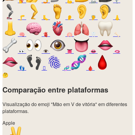
💅
🤳
💪
🦾
🦿
🦵
🦶
👂
🦻
👃
🧠
🫀
🫁
🦷
🦴
👀
👁️
👅
👄
🫦
👣
🫆
🧬
🩸
🤔
Comparação entre plataformas
Visualização do emoji
"Mão em V de vitória"
em diferentes
plataformas.
Apple