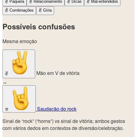
✌️
Paquera
✌️
Relacionamento
✌️
Dicas
✌️
Mal-entendidos
✌️
Combinações
✌️
Gíria
Possíveis confusões
Mesma emoção
Mão em V de vitória
✌️
↔
Saudação do rock
🤘
Sinal de “rock” (“horns”) vs sinal de vitória; ambos gestos
com vários dedos em contextos de diversão/celebração.