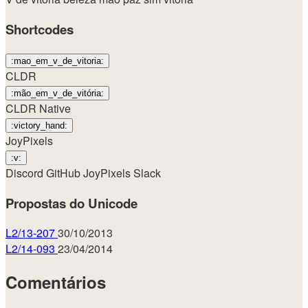
Shortcodes
:mao_em_v_de_vitoria:
CLDR
:mão_em_v_de_vitória:
CLDR Native
:victory_hand:
JoyPixels
:v:
Discord
GitHub
JoyPixels
Slack
Propostas do Unicode
L2/13-207
30/10/2013
L2/14-093
23/04/2014
Comentários