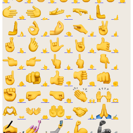
👋
🤚
🖐️
✋
🖖
🫱
🫲
🫴
🫳
🫷
🫸
👌
🤌
🤏
✌️
🤞
🫰
🤟
🤘
🤙
👈
👉
👆
🖕
👇
☝️
🫵
👍
👎
👊
✊
🤛
🤜
👏
🙌
🫶
👐
🤲
🤝
🙏
✍️