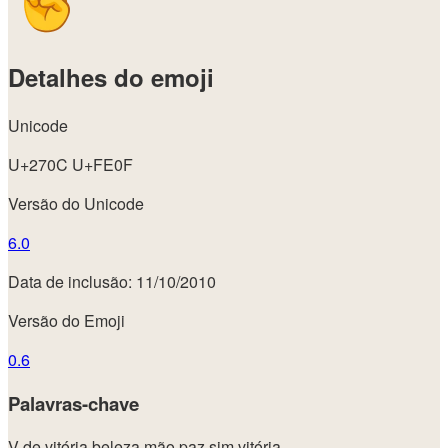
Detalhes do emoji
Unicode
U+270C U+FE0F
Versão do Unicode
6.0
Data de inclusão: 11/10/2010
Versão do Emoji
0.6
Palavras-chave
V de vitória
beleza
mão
paz
sim
vitória