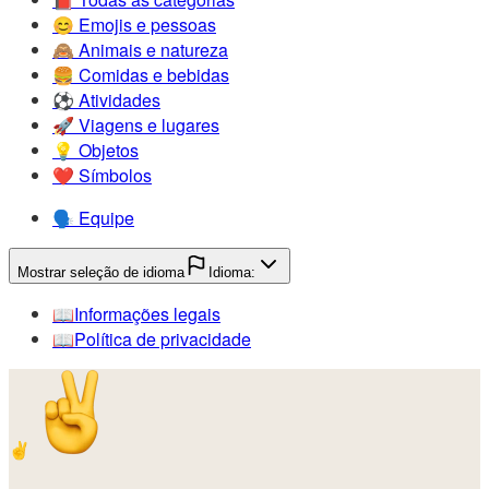
😊️
Emojis e pessoas
🙈️
Animais e natureza
🍔️
Comidas e bebidas
⚽️
Atividades
🚀️
Viagens e lugares
💡️
Objetos
❤️
Símbolos
🗣️
Equipe
Mostrar seleção de idioma
Idioma:
📖️
Informações legais
📖️
Política de privacidade
✌️