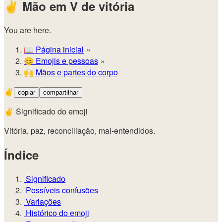
✌️
Mão em V de vitória
You are here.
📖
Página inicial
😊️
Emojis e pessoas
🙌
Mãos e partes do corpo
✌️
copiar
compartilhar
✌️ Significado do emoji
Vitória, paz, reconciliação, mal-entendidos.
Índice
Significado
Possíveis confusões
Variações
Histórico do emoji