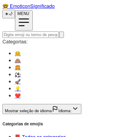
🤓️
EmoticonSignificado
☀️
🌙
MENU
Categorias:
😊️
🙈️
🍔️
⚽️
🚀️
💡️
❤️
Mostrar seleção de idioma
Idioma:
Categorias de emojis
📕️
Todas as categorias