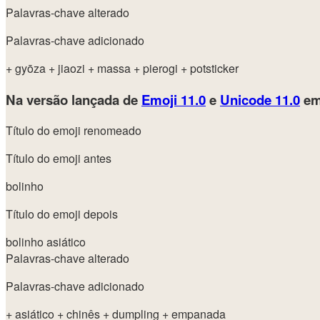
Palavras-chave alterado
Palavras-chave adicionado
+ gyōza
+ jiaozi
+ massa
+ pierogi
+ potsticker
Na versão lançada de
Emoji 11.0
e
Unicode 11.0
em
Título do emoji renomeado
Título do emoji antes
bolinho
Título do emoji depois
bolinho asiático
Palavras-chave alterado
Palavras-chave adicionado
+ asiático
+ chinês
+ dumpling
+ empanada