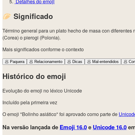
Detalhes do emoji
🥟
Significado
Término general para un plato hecho de masa con diferentes r
(Corea) o pierogi (Polonia).
Mais significados conforme o contexto
🥟
Paquera
🥟
Relacionamento
🥟
Dicas
🥟
Mal-entendidos
🥟
Com
Histórico do emoji
Evolução do emoji no léxico Unicode
Incluído pela primeira vez
O emoji "Bolinho asiático" foi aprovado como parte de
Unicod
Na versão lançada de
Emoji 16.0
e
Unicode 16.0
em