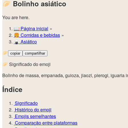
🥟
Bolinho asiático
You are here.
📖
Página inicial
🍔️
Comidas e bebidas
🍙
Asiático
🥟
copiar
compartilhar
🥟 Significado do emoji
Bolinho de massa, empanada, guioza, jiaozi, pierogi, iguaria i
Índice
Significado
Histórico do emoji
Emojis semelhantes
Comparação entre plataformas