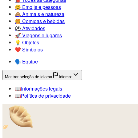
😊️
Emojis e pessoas
🙈️
Animais e natureza
🍔️
Comidas e bebidas
⚽️
Atividades
🚀️
Viagens e lugares
💡️
Objetos
❤️
Símbolos
🗣️
Equipe
Mostrar seleção de idioma
Idioma:
📖️
Informações legais
📖️
Política de privacidade
🥟