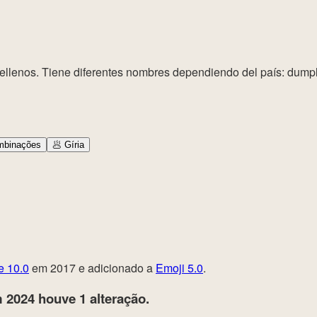
ellenos. Tiene diferentes nombres dependiendo del país: dumpl
binações
🥟
Gíria
e 10.0
em 2017 e adicionado a
Emoji 5.0
.
 2024
houve 1 alteração.