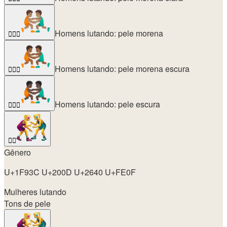
Homens lutando: pele morena
🤼🏽‍♂️
Homens lutando: pele morena escura
🤼🏾‍♂️
Homens lutando: pele escura
🤼🏿‍♂️
🤼‍♀️
Gênero
U+1F93C U+200D U+2640 U+FE0F
Mulheres lutando
Tons de pele