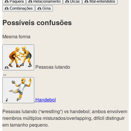
🤼
Paquera
🤼
Relacionamento
🤼
Dicas
🤼
Mal-entendidos
🤼
Combinações
🤼
Gíria
Possíveis confusões
Mesma forma
Pessoas lutando
🤼
↔
Handebol
🤾
Pessoas lutando (“wrestling”) vs handebol; ambos envolvem
membros múltiplos misturados/overlapping, difícil distinguir
em tamanho pequeno.