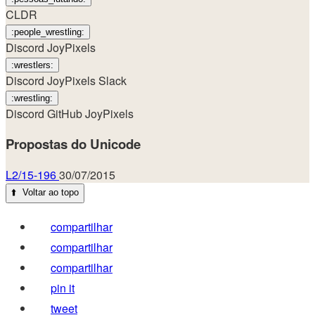
CLDR
:people_wrestling:
Discord
JoyPixels
:wrestlers:
Discord
JoyPixels
Slack
:wrestling:
Discord
GitHub
JoyPixels
Propostas do Unicode
L2/15-196
30/07/2015
⬆️
Voltar ao topo
compartilhar
compartilhar
compartilhar
pin it
tweet