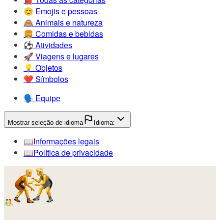
😊️
Emojis e pessoas
🙈️
Animais e natureza
🍔️
Comidas e bebidas
⚽️
Atividades
🚀️
Viagens e lugares
💡️
Objetos
❤️
Símbolos
🗣️
Equipe
Mostrar seleção de idioma
Idioma:
📖️
Informações legais
📖️
Política de privacidade
🤼