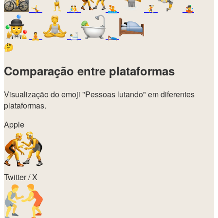
🤸
🤼
🤽
🤾
🤹
🧘
🛀
🛌
🤔
Comparação entre plataformas
Visualização do emoji
"Pessoas lutando"
em diferentes
plataformas.
Apple
Twitter / X