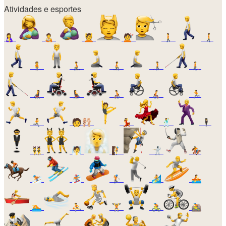
Atividades e esportes
🤱
🧑‍🍼
💆
💇
🚶
🚶‍➡️
🧍
🧎
🧎‍➡️
🧑‍🦯
🧑‍🦯‍➡️
🧑‍🦼
🧑‍🦼‍➡️
🧑‍🦽
🧑‍🦽‍➡️
🏃
🏃‍➡️
🧑‍🩰
💃
🕺
🕴️
👯
🧖
🧗
🤺
🏇
⛷️
🏂
🏌️
🏄
🚣
🏊
⛹️
🏋️
🚴
🚵