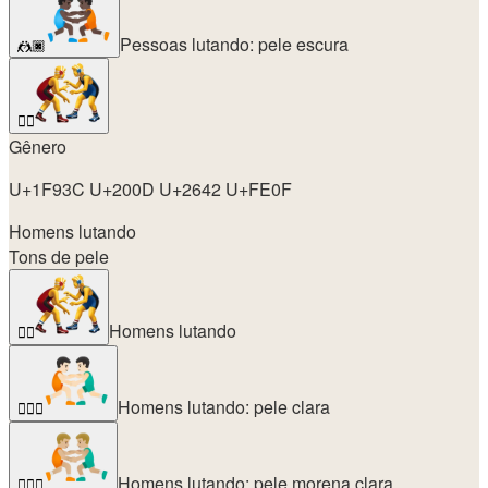
Pessoas lutando: pele escura
🤼🏿
🤼‍♂️
Gênero
U+1F93C U+200D U+2642 U+FE0F
Homens lutando
Tons de pele
Homens lutando
🤼‍♂️
Homens lutando: pele clara
🤼🏻‍♂️
Homens lutando: pele morena clara
🤼🏼‍♂️