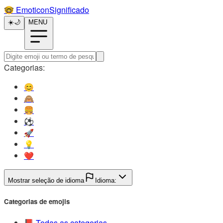
🤓️
EmoticonSignificado
☀️
🌙
MENU
Categorias:
😊️
🙈️
🍔️
⚽️
🚀️
💡️
❤️
Mostrar seleção de idioma
Idioma:
Categorias de emojis
📕️
Todas as categorias